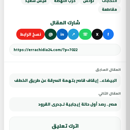
انتخابات
تونس
حزب النهضة
قيس سعيد
مقاطعة
شارك المقال
f
X
☏
↗
in
@
نسخ الرابط
المقال السابق
البيضاء.. إيقاف قاصر بتهمة السرقة عن طريق الخطف
المقال التالي
مصر.. رصد أول حالة إيجابية لـجدرى القرود
اترك تعليق