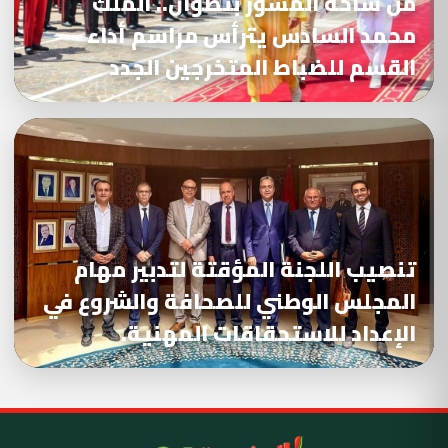
من ساحة المشور بتطوان.. الملك
محمد السادس يترأس مراسم أداء
القسم للضباط المتخرجين الجدد
تنصيب اللجنة المؤقتة لتدبير مهام
المجلس الوطني للصحافة والشروع في
الإعداد للاستحقاقات المهنية.