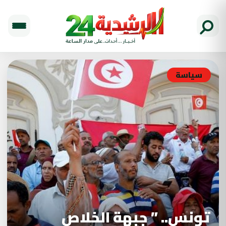
سياسة
تونس.. ” جبهة الخلاص