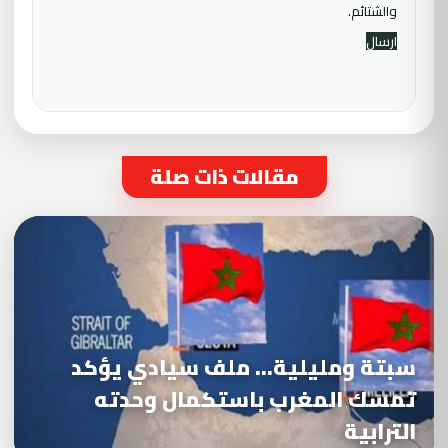
والشتائم.
مقالات ذات صلة
سبتة ومليلية… ملف سيادي يؤكد
تمسك المغرب باستكمال وحدته
الترابية