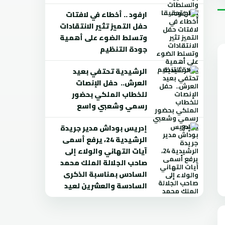
ارفود .. أخطاء في لافتات
حفل التميز تثير الانتقادات
وتسلط الضوء على أهمية
جودة التنظيم
الرشيدية تحتفي بعيد
العرش.. حفل الإنصات
للخطاب الملكي بحضور
رسمي وشعبي واسع
إدريس بوداش مدير جريدة
الرشيدية 24، يرفع أسمى
آيات التهاني والولاء إلى
صاحب الجلالة الملك محمد
السادس بمناسبة الذكرى
السادسة والعشرين لعيد