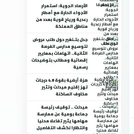
الأرصاد الجوية: استمرار
الأجواء الحارة مع أمطار
رعدية ورياح قوية بعدد من
مناطق المملكة
جدل بتـنغير حول طلب عروض
لتوسيع مدارس الفرصة
الثانية.. اتهامات بمعايير
إقصائية ومطالب بتوضيحات
رسمية
هزة أرضية بقوة 4.8 درجات
تهز إقليم ميدلت وتثير
مخاوف الساكنة
ميدلت .. توقيف رئيسة
جماعة بومية عن ممارسة
مهامها يثير تفاعلا محليا
وانتظارا لكشف التفاصيل