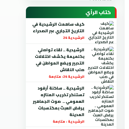
كتاب الرأي
كيف ساهمت الرشيدية في
التاريخ التجاري عبر الصحراء
الرشيدية 24
الرشيدية .. لقاء تواصلي
بكلميمة يكشف اختلالات
التدبير ويضع المواطن في
صلب النقاش
الرشيدية 24: متابعة
الرشيدية .. ساكنة أرفود
تستنكر تخريب المنتزه
العمومي .. صوت الجماهير
يرفض العبث بمكتسبات
المدينة
الرشيدية : متابعة