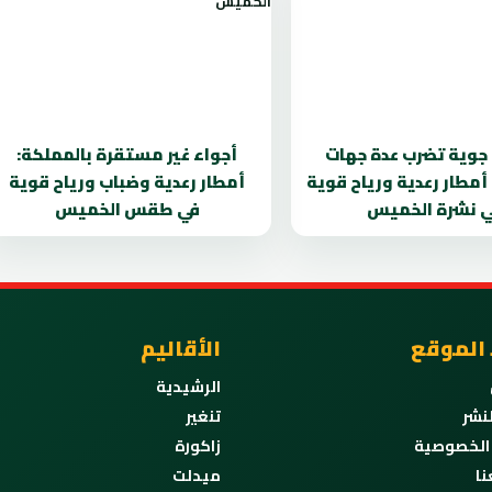
 جوية تضرب عدة جهات
أجواء غير مستقرة بالمملكة:
 أمطار رعدية ورياح قوية
أمطار رعدية وضباب ورياح قوية
 نشرة الخميس
في طقس الخميس
 الموقع
الأقاليم
الرشيدية
نشر
تنغير
الخصوصية
زاكورة
نا
ميدلت