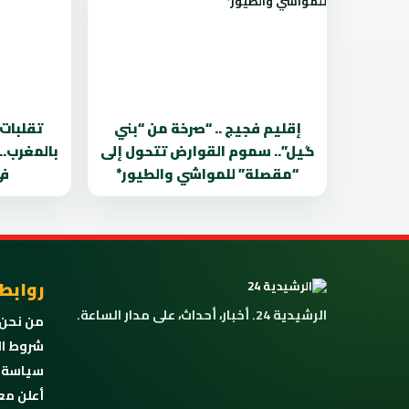
إقليم فجيج .. “صرخة من “بني
تقلبات
گيل”.. سموم القوارض تتحول إلى
بالمغرب..
“مقصلة” للمواشي والطيور*
في
روابط
الرشيدية 24. أخبار، أحداث، على مدار الساعة.
من نحن
شروط ال
سياسة 
أعلن مع