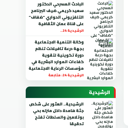
الباحث المسرحي الدكتور
سعيد كريمي ضيف البرنامج
التلفزيوني الحواري “ضفاف”
على قناة عمان الثقافية
الرشيدية 24..
وكالة التنمية الاجتماعية
بجهة درعة تافيلالت تنظم
دورة تكوينية لتقوية
كفاءات الموارد البشرية في
مؤسسات الرعاية الاجتماعية
الرشيدية 24: متابعة
الرشيدية
الرشيدية.. العثور على شخص
جثة هامدة داخل منزله بحي
بوتلامين والسلطات تفتح
تحقيقا