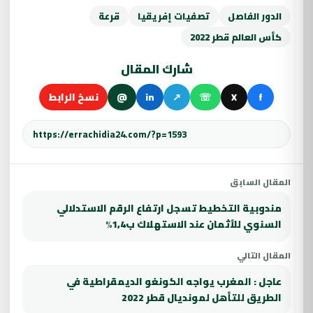
الدور الفاصل
تصفيات إفريقيا
قرعة
كأس العالم قطر 2022
شارك المقال
f
X
☏
↗
in
@
نسخ الرابط
المقال السابق
مندوبية التخطيط تسجل ارتفاع الرقم الاستدلالي
السنوي للأثمان عند الاستهلاك ب1,4%
المقال التالي
عاجل : المغرب يواجه الكونغو الديمقراطية في
الطريق للتأهل لمونديال قطر 2022