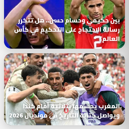
بين حكيمي وحسام حسن.. هل تتكرر
رسالة الاحتجاج على التحكيم في كأس
العالم؟
المغرب يحسمها بثلاثية أمام كندا
ويواصل كتابة التاريخ في مونديال 2026