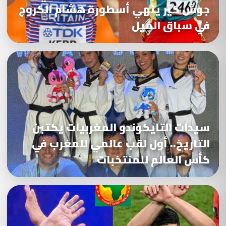
جوش كير ينهي أسطورة هشام الكروج
في سباق الميل
سيدات التايكوندو المغربيات يكتبن
التاريخ.. أول لقب عالمي للمغرب في
كأس العالم للمنتخبات