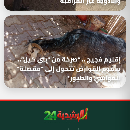
والأدوية غير المراقبة
إقليم فجيج .. “صرخة من “بني گيل”..
سموم القوارض تتحول إلى “مقصلة”
للمواشي والطيور*