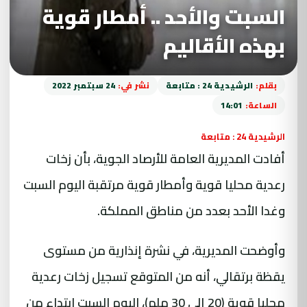
السبت والأحد .. أمطار قوية
بهذه الأقاليم
بقلم:
الرشيدية 24 : متابعة
نشر في:
24 سبتمبر 2022
الساعة:
14:01
الرشيدية 24 : متابعة
أفادت المديرية العامة للأرصاد الجوية، بأن زخات
رعدية محليا قوية وأمطار قوية مرتقبة اليوم السبت
وغدا الأحد بعدد من مناطق المملكة.
وأوضحت المديرية، في نشرة إنذارية من مستوى
يقظة برتقالي، أنه من المتوقع تسجيل زخات رعدية
محليا قوية (20 إلى 30 ملم)، اليوم السبت ابتداء من