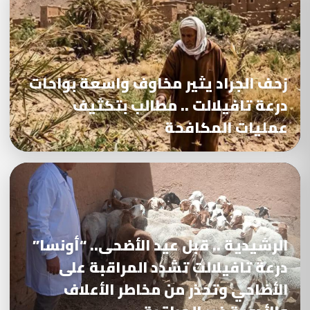
زحف الجراد يثير مخاوف واسعة بواحات
درعة تافيلالت .. مطالب بتكثيف
عمليات المكافحة
الرشيدية .. قبل عيد الأضحى.. “أونسا”
درعة تافيلالت تشدد المراقبة على
الأضاحي وتحذر من مخاطر الأعلاف