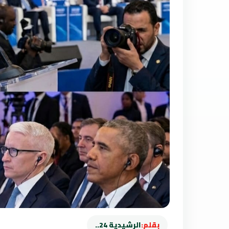
بقلم:
الرشيدية 24..