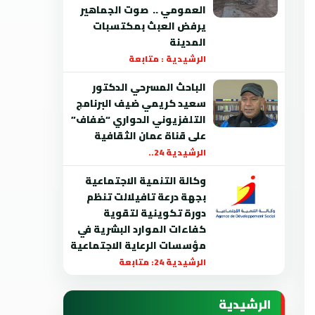
العمومي .. صوت الجماهير
يرفض العبث بمكتسبات
المدينة
الرشيدية : متابعة
الباحث المسرحي الدكتور
سعيد كريمي ضيف البرنامج
التلفزيوني الحواري “ضفاف”
على قناة عمان الثقافية
الرشيدية 24..
وكالة التنمية الاجتماعية
بجهة درعة تافيلالت تنظم
دورة تكوينية لتقوية
كفاءات الموارد البشرية في
مؤسسات الرعاية الاجتماعية
الرشيدية 24: متابعة
الرشيدية