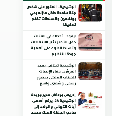
الرشيدية.. العثور على شخص
جثة هامدة داخل منزله بحي
بوتلامين والسلطات تفتح
تحقيقا
ارفود .. أخطاء في لافتات
حفل التميز تثير الانتقادات
وتسلط الضوء على أهمية
جودة التنظيم
الرشيدية تحتفي بعيد
العرش.. حفل الإنصات
للخطاب الملكي بحضور
رسمي وشعبي واسع
إدريس بوداش مدير جريدة
الرشيدية 24، يرفع أسمى
آيات التهاني والولاء إلى
صاحب الجلالة الملك محمد