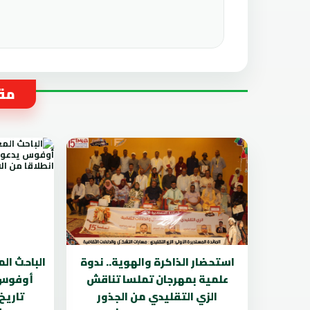
مقا
استحضار الذاكرة والهوية.. ندوة
الباحث ال
علمية بمهرجان تملسا تناقش
أوفوس ي
الزي التقليدي من الجذور
تاريخ