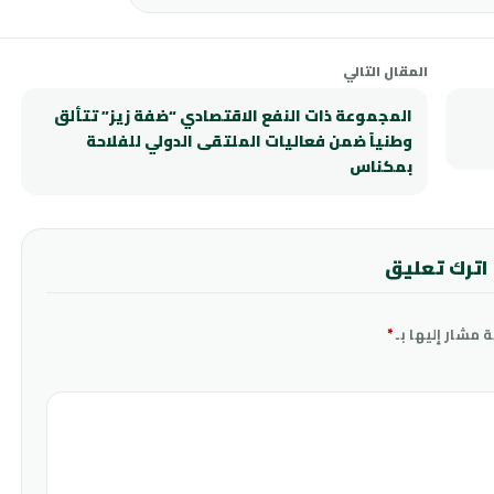
المقال التالي
المجموعة ذات النفع الاقتصادي “ضفة زيز” تتألق
وطنياً ضمن فعاليات الملتقى الدولي للفلاحة
بمكناس
اترك تعليق
ة مشار إليها بـ
*