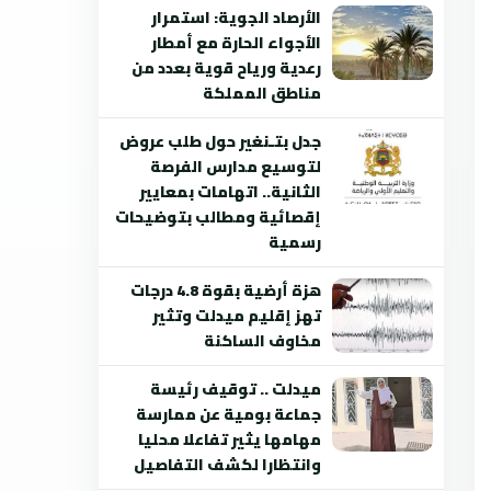
الأرصاد الجوية: استمرار
الأجواء الحارة مع أمطار
رعدية ورياح قوية بعدد من
مناطق المملكة
جدل بتـنغير حول طلب عروض
لتوسيع مدارس الفرصة
الثانية.. اتهامات بمعايير
إقصائية ومطالب بتوضيحات
رسمية
هزة أرضية بقوة 4.8 درجات
تهز إقليم ميدلت وتثير
مخاوف الساكنة
ميدلت .. توقيف رئيسة
جماعة بومية عن ممارسة
مهامها يثير تفاعلا محليا
وانتظارا لكشف التفاصيل