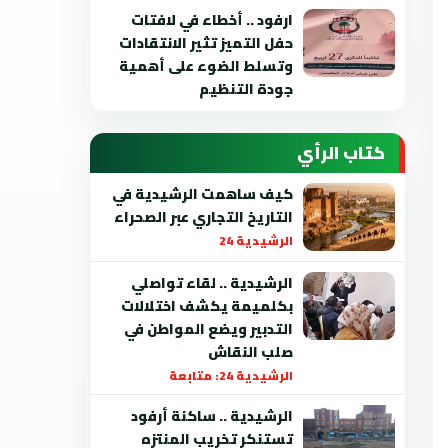
ارفود .. أخطاء في لافتات
حفل التميز تثير الانتقادات
وتسلط الضوء على أهمية
جودة التنظيم
كتاب الرأي
كيف ساهمت الرشيدية في
التاريخ التجاري عبر الصحراء
الرشيدية 24
الرشيدية .. لقاء تواصلي
بكلميمة يكشف اختلالات
التدبير ويضع المواطن في
صلب النقاش
الرشيدية 24: متابعة
الرشيدية .. ساكنة أرفود
تستنكر تخريب المنتزه