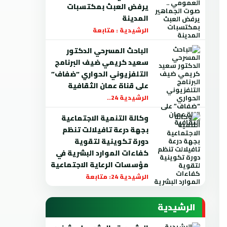
يرفض العبث بمكتسبات
المدينة
الرشيدية : متابعة
الباحث المسرحي الدكتور
سعيد كريمي ضيف البرنامج
التلفزيوني الحواري “ضفاف”
على قناة عمان الثقافية
الرشيدية 24..
وكالة التنمية الاجتماعية
بجهة درعة تافيلالت تنظم
دورة تكوينية لتقوية
كفاءات الموارد البشرية في
مؤسسات الرعاية الاجتماعية
الرشيدية 24: متابعة
الرشيدية