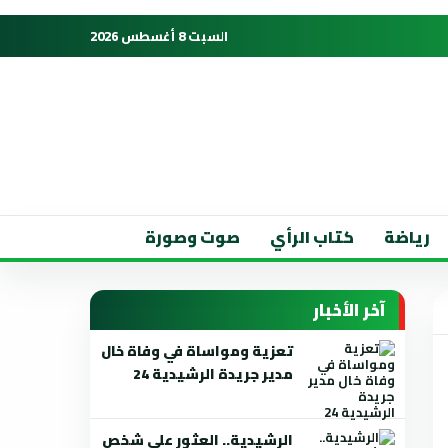
السبت 8 أغسطس 2026
رياضة
كتاب الرأي
صوت وصورة
آخر الأخبار
تعزية ومواساة في وفاة خال
مدير جريدة الرشيدية 24
الرشيدية.. العثور على شخص