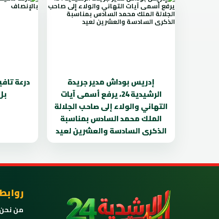
إدريس بوداش مدير جريدة
درعة تافي
الرشيدية 24، يرفع أسمى آيات
بل
التهاني والولاء إلى صاحب الجلالة
الملك محمد السادس بمناسبة
الذكرى السادسة والعشرين لعيد
روابط
من نحن