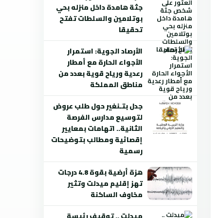
جثة هامدة داخل منزله بحي
بوتلامين والسلطات تفتح
تحقيقا
الأرصاد الجوية: استمرار
الأجواء الحارة مع أمطار
رعدية ورياح قوية بعدد من
مناطق المملكة
جدل بتـنغير حول طلب عروض
لتوسيع مدارس الفرصة
الثانية.. اتهامات بمعايير
إقصائية ومطالب بتوضيحات
رسمية
هزة أرضية بقوة 4.8 درجات
تهز إقليم ميدلت وتثير
مخاوف الساكنة
ميدلت .. توقيف رئيسة