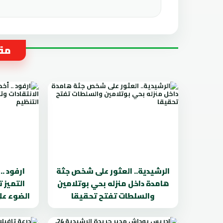
مقا
الرشيدية.. العثور على شخص جثة
ارفود .
هامدة داخل منزله بحي بوتلامين
التميز 
والسلطات تفتح تحقيقا
الضوء عل