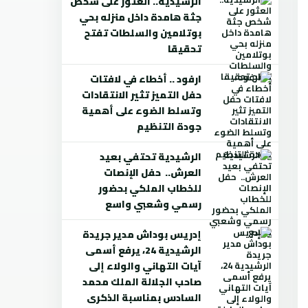
الرشيدية.. العثور على شخص
جثة هامدة داخل منزله بحي
بوتلامين والسلطات تفتح
تحقيقا
ارفود .. أخطاء في لافتات
حفل التميز تثير الانتقادات
وتسلط الضوء على أهمية
جودة التنظيم
الرشيدية تحتفي بعيد
العرش.. حفل الإنصات
للخطاب الملكي بحضور
رسمي وشعبي واسع
إدريس بوداش مدير جريدة
الرشيدية 24، يرفع أسمى
آيات التهاني والولاء إلى
صاحب الجلالة الملك محمد
السادس بمناسبة الذكرى