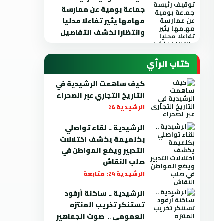
جماعة بومية عن ممارسة
مهامها يثير تفاعلا محليا
وانتظارا لكشف التفاصيل
كتاب الرأي
كيف ساهمت الرشيدية في
التاريخ التجاري عبر الصحراء
الرشيدية 24
الرشيدية .. لقاء تواصلي
بكلميمة يكشف اختلالات
التدبير ويضع المواطن في
صلب النقاش
الرشيدية 24: متابعة
الرشيدية .. ساكنة أرفود
تستنكر تخريب المنتزه
العمومي .. صوت الجماهير