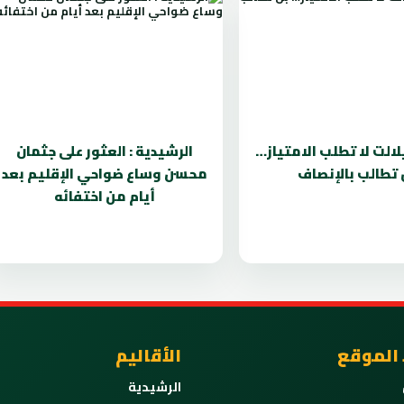
لالت لا تطلب الامتياز…
الرشيدية : العثور على جثمان
 تطالب بالإنصاف
محسن وساع ضواحي الإقليم بعد
أيام من اختفائه
 الموقع
الأقاليم
الرشيدية