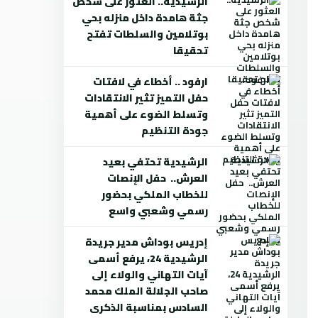
الرشيدية.. العثور على شخص
جثة هامدة داخل منزله بحي
بوتلامين والسلطات تفتح
تحقيقا
ارفود .. أخطاء في لافتات
حفل التميز تثير الانتقادات
وتسلط الضوء على أهمية
جودة التنظيم
الرشيدية تحتفي بعيد
العرش.. حفل الإنصات
للخطاب الملكي بحضور
رسمي وشعبي واسع
إدريس بوداش مدير جريدة
الرشيدية 24، يرفع أسمى
آيات التهاني والولاء إلى
صاحب الجلالة الملك محمد
السادس بمناسبة الذكرى