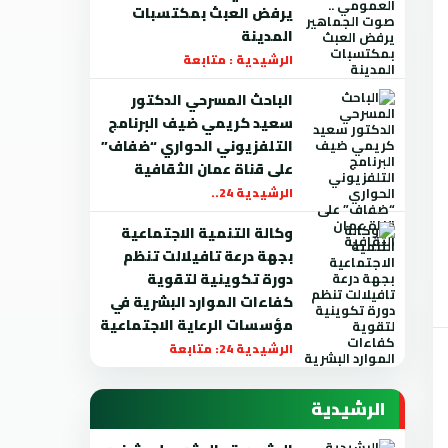
يرفض العبث بمكتسبات
المدينة
الرشيدية : متابعة
الباحث المسرحي الدكتور
سعيد كريمي ضيف البرنامج
التلفزيوني الحواري “ضفاف”
على قناة عمان الثقافية
الرشيدية 24..
وكالة التنمية الاجتماعية
بجهة درعة تافيلالت تنظم
دورة تكوينية لتقوية
كفاءات الموارد البشرية في
مؤسسات الرعاية الاجتماعية
الرشيدية 24: متابعة
الرشيدية