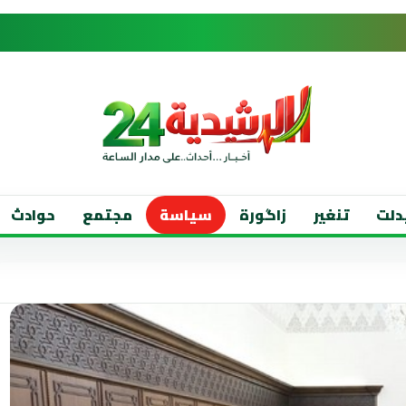
دلت
تنغير
زاگورة
سياسة
مجتمع
حوادث