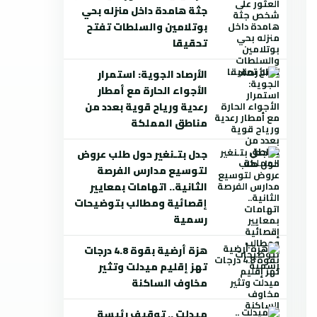
جثة هامدة داخل منزله بحي
بوتلامين والسلطات تفتح
تحقيقا
الأرصاد الجوية: استمرار
الأجواء الحارة مع أمطار
رعدية ورياح قوية بعدد من
مناطق المملكة
جدل بتـنغير حول طلب عروض
لتوسيع مدارس الفرصة
الثانية.. اتهامات بمعايير
إقصائية ومطالب بتوضيحات
رسمية
هزة أرضية بقوة 4.8 درجات
تهز إقليم ميدلت وتثير
مخاوف الساكنة
ميدلت .. توقيف رئيسة