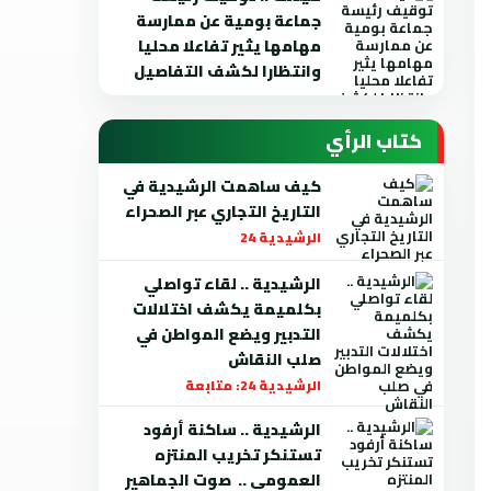
جماعة بومية عن ممارسة
مهامها يثير تفاعلا محليا
وانتظارا لكشف التفاصيل
كتاب الرأي
كيف ساهمت الرشيدية في
التاريخ التجاري عبر الصحراء
الرشيدية 24
الرشيدية .. لقاء تواصلي
بكلميمة يكشف اختلالات
التدبير ويضع المواطن في
صلب النقاش
الرشيدية 24: متابعة
الرشيدية .. ساكنة أرفود
تستنكر تخريب المنتزه
العمومي .. صوت الجماهير