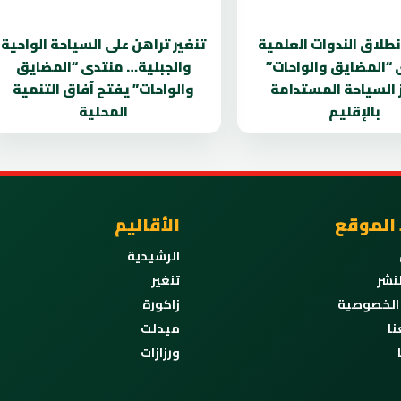
انطلاق الندوات العلمية
تنغير تراهن على السياحة الواحية
 “المضايق والواحات”
والجبلية… منتدى “المضايق
 السياحة المستدامة
والواحات” يفتح آفاق التنمية
بالإقليم
المحلية
 الموقع
الأقاليم
الرشيدية
نشر
تنغير
الخصوصية
زاكورة
نا
ميدلت
ورزازات