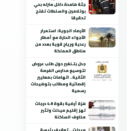
جثة هامدة داخل منزله بحي
بوتلامين والسلطات تفتح
تحقيقا
الأرصاد الجوية: استمرار
الأجواء الحارة مع أمطار
رعدية ورياح قوية بعدد من
مناطق المملكة
جدل بتـنغير حول طلب عروض
لتوسيع مدارس الفرصة
الثانية.. اتهامات بمعايير
إقصائية ومطالب بتوضيحات
رسمية
هزة أرضية بقوة 4.8 درجات
تهز إقليم ميدلت وتثير
مخاوف الساكنة
ميدلت .. توقيف رئيسة