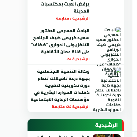
يرفض العبث بمكتسبات
المدينة
الرشيدية : متابعة
الباحث المسرحي الدكتور
سعيد كريمي ضيف البرنامج
التلفزيوني الحواري “ضفاف”
على قناة عمان الثقافية
الرشيدية 24..
وكالة التنمية الاجتماعية
بجهة درعة تافيلالت تنظم
دورة تكوينية لتقوية
كفاءات الموارد البشرية في
مؤسسات الرعاية الاجتماعية
الرشيدية 24: متابعة
الرشيدية