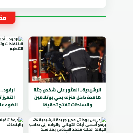
مقا
الرشيدية.. العثور على شخص جثة
ارفود .
هامدة داخل منزله بحي بوتلامين
التميز 
والسلطات تفتح تحقيقا
الضوء عل