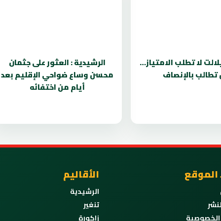
لالت لا تطلب الامتياز…
الرشيدية : العثور على جثمان
 تطالب بالإنصاف
محسن وساع ضواحي الإقليم بعد
أيام من اختفائه
 الموقع
الأقاليم
الرشيدية
نشر
تنغير
الخصوصية
زاكورة