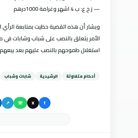
— ز ح ع: ب 4 اشهر وغرامة 1000درهم
ويشار أن هذه القضية حظيت بمتابعة الرأي 
الأمر يتعلق بالنصب على شباب وشابات في م
استغلال طموحهم بالنصب عليهم بعد بيعهم 
أحكام متفاوتة
الرشيدية
شابات وشباب
↗
☏
X
f