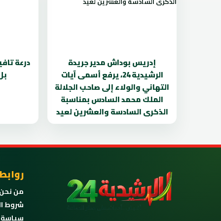
إدريس بوداش مدير جريدة
درعة تافي
الرشيدية 24، يرفع أسمى آيات
بل
التهاني والولاء إلى صاحب الجلالة
الملك محمد السادس بمناسبة
الذكرى السادسة والعشرين لعيد
روابط
من نحن
شروط ال
سياسة 