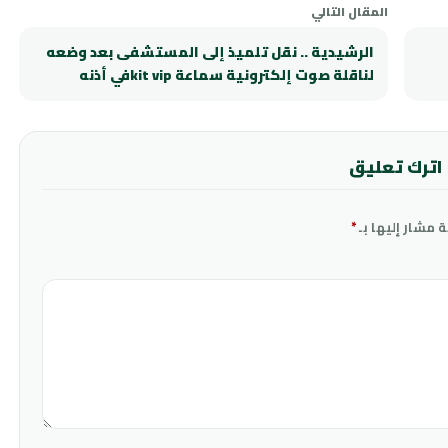
المقال التالي
الرشيدية .. نقل تلميذ إلى المستشفى بعد وضعه
لناقلة صوت إلكترونية سماعة kit vipفي أذنه
اترك تعليق
ة مشار إليها بـ
*