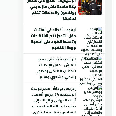
الرشيدية.. العثور على شخص
جثة هامدة داخل منزله بحي
بوتلامين والسلطات تفتح
تحقيقا
ارفود .. أخطاء في لافتات
حفل التميز تثير الانتقادات
وتسلط الضوء على أهمية
جودة التنظيم
الرشيدية تحتفي بعيد
العرش.. حفل الإنصات
للخطاب الملكي بحضور
رسمي وشعبي واسع
إدريس بوداش مدير جريدة
الرشيدية 24، يرفع أسمى
آيات التهاني والولاء إلى
صاحب الجلالة الملك محمد
السادس بمناسبة الذكرى