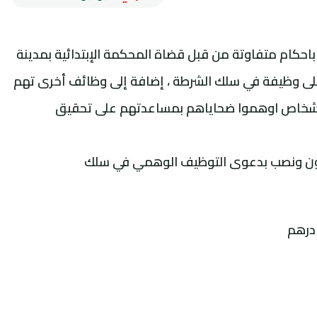
خميس ثامن يونيو 2023 النطق باحكام متفاوتة من قبل قضاة المحكمة الإبتدائية بمدينة
ى وظيفة في سلك الشرطة ، إضافة إلى وظائف أخرى تهم
 أشخاص اوهموا ضحاياهم بمساعدتهم على تحقيق
انون ونصب بدعوى التوظيف الوهمي في سلك