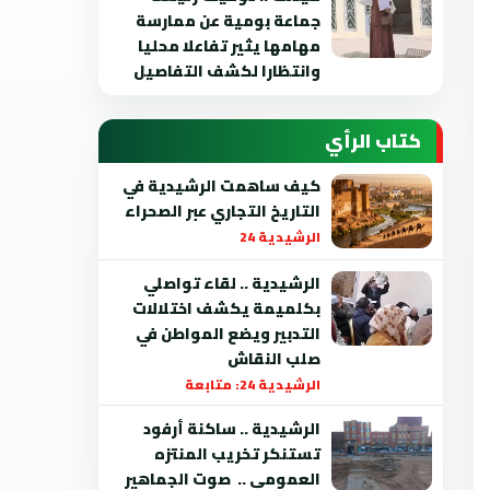
جماعة بومية عن ممارسة
مهامها يثير تفاعلا محليا
وانتظارا لكشف التفاصيل
كتاب الرأي
كيف ساهمت الرشيدية في
التاريخ التجاري عبر الصحراء
الرشيدية 24
الرشيدية .. لقاء تواصلي
بكلميمة يكشف اختلالات
التدبير ويضع المواطن في
صلب النقاش
الرشيدية 24: متابعة
الرشيدية .. ساكنة أرفود
تستنكر تخريب المنتزه
العمومي .. صوت الجماهير