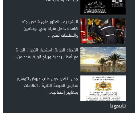
الرشيدية.. العثور على شخص جثة
هامدة داخل منزله بحي بوتلامين
والسلطات تفتح...
الأرصاد الجوية: استمرار الأجواء الحارة
مع أمطار رعدية ورياح قوية بعدد من...
جدل بتـنغير حول طلب عروض لتوسيع
مدارس الفرصة الثانية.. اتهامات
بمعايير إقصائية...
تابعونا
الرشيدية 24
© 2026 جميع الحقوق محفوظة.
تصميم الرشيدية 24