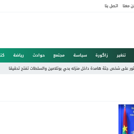
ن معنا
اتصل بنا
تنغير
زاگورة
سياسة
مجتمع
حوادث
رياضة
كتا
على شخص جثة هامدة داخل منزله بحي بوتلامين والسلطات تفتح تحقيقا
الأر