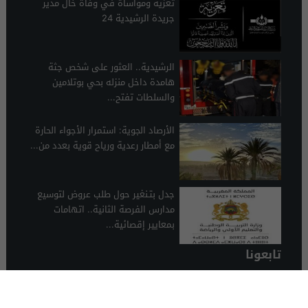
تعزية ومواساة في وفاة خال مدير
جريدة الرشيدية 24
الرشيدية.. العثور على شخص جثة
هامدة داخل منزله بحي بوتلامين
والسلطات تفتح...
الأرصاد الجوية: استمرار الأجواء الحارة
مع أمطار رعدية ورياح قوية بعدد من...
جدل بتـنغير حول طلب عروض لتوسيع
مدارس الفرصة الثانية.. اتهامات
بمعايير إقصائية...
تابعونا
الرشيدية 24
© 2026 جميع الحقوق محفوظة.