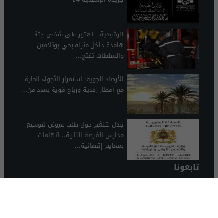
الرشيدية.. العثور على شخص جثة
هامدة داخل منزله بحي بوتلامين
والسلطات تفتح...
الأرصاد الجوية: استمرار الأجواء الحارة
مع أمطار رعدية ورياح قوية بعدد من...
جدل بتـنغير حول طلب عروض لتوسيع
مدارس الفرصة الثانية.. اتهامات
بمعايير إقصائية...
تابعونا
الرشيدية 24
© 2026 جميع الحقوق محفوظة.
تصميم الرشيدية 24