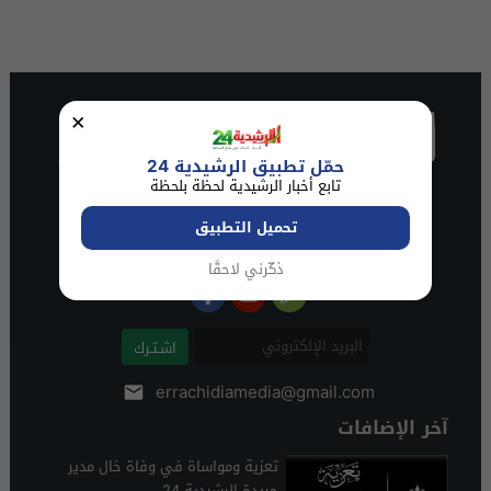
×
حمّل تطبيق الرشيدية 24
تابع أخبار الرشيدية لحظة بلحظة
تحميل التطبيق
ذكّرني لاحقًا
اشـتـرك
errachidiamedia@gmail.com
آخر الإضافات
تعزية ومواساة في وفاة خال مدير
جريدة الرشيدية 24