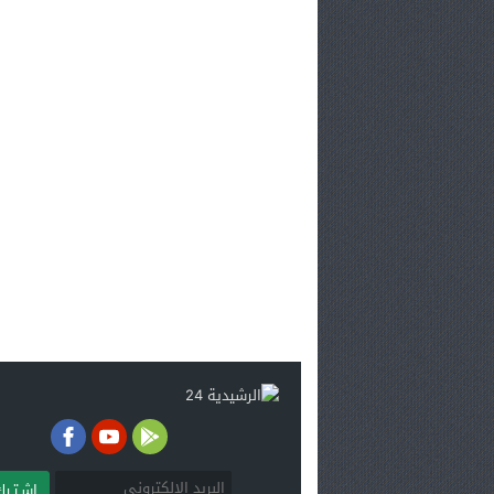
اشـتـرك