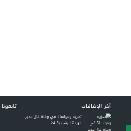
آخر الإضافات
تابعونا
تعزية ومواساة في وفاة خال مدير
جريدة الرشيدية 24