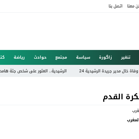
ن معنا
اتصل بنا
تنغير
زاگورة
سياسة
مجتمع
حوادث
رياضة
كتا
ال مدير جريدة الرشيدية 24
الرشيدية.. العثور على شخص جثة هامدة داخ
كرة القدم
لمغرب