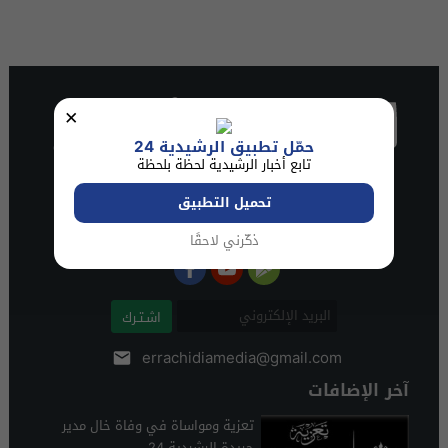
×
حمّل تطبيق الرشيدية 24
تابع أخبار الرشيدية لحظة بلحظة
تحميل التطبيق
ذكّرني لاحقًا
اشـتـرك
errachidiamedia@gmail.com
آخر الإضافات
تعزية ومواساة في وفاة خال مدير
جريدة الرشيدية 24