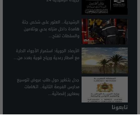
الرشيدية.. العثور على شخص جثة
هامدة داخل منزله بحي بوتلامين
والسلطات تفتح...
الأرصاد الجوية: استمرار الأجواء الحارة
مع أمطار رعدية ورياح قوية بعدد من...
جدل بتـنغير حول طلب عروض لتوسيع
مدارس الفرصة الثانية.. اتهامات
بمعايير إقصائية...
تابعونا
الرشيدية 24
© 2026 جميع الحقوق محفوظة.
تصميم الرشيدية 24