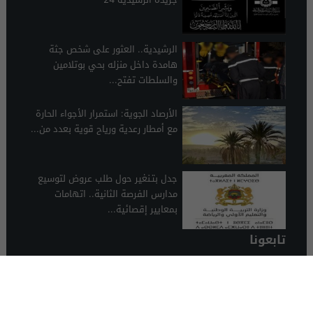
الرشيدية.. العثور على شخص جثة
هامدة داخل منزله بحي بوتلامين
والسلطات تفتح...
الأرصاد الجوية: استمرار الأجواء الحارة
مع أمطار رعدية ورياح قوية بعدد من...
جدل بتـنغير حول طلب عروض لتوسيع
مدارس الفرصة الثانية.. اتهامات
بمعايير إقصائية...
تابعونا
الرشيدية 24
© 2026 جميع الحقوق محفوظة.
تصميم الرشيدية 24