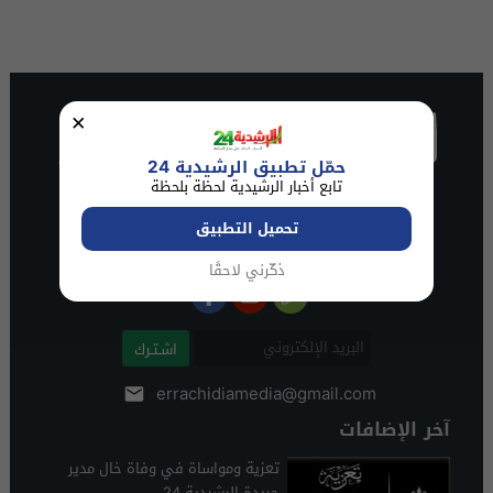
×
حمّل تطبيق الرشيدية 24
تابع أخبار الرشيدية لحظة بلحظة
تحميل التطبيق
ذكّرني لاحقًا
اشـتـرك
errachidiamedia@gmail.com
آخر الإضافات
تعزية ومواساة في وفاة خال مدير
جريدة الرشيدية 24