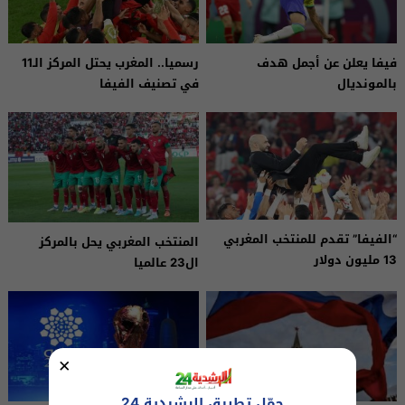
فيفا يعلن عن أجمل هدف
رسميا.. المغرب يحتل المركز الـ11
بالمونديال
في تصنيف الفيفا
“الفيفا” تقدم للمنتخب المغربي
المنتخب المغربي يحل بالمركز
13 مليون دولار
ال23 عالميا
×
حمّل تطبيق الرشيدية 24