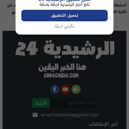
تابع أخبار الرشيدية لحظة بلحظة
استبعاد روسيا من كأس العالم
مونديال قطر..الفيفا تكشف عن
لكرة القدم على خلفية النزاع مع
المواعيد الرسمية لمواجهتي
تحميل التطبيق
أوكرانيا
المغرب والكونغو
ذكّرني لاحقًا
اشـتـرك
errachidiamedia@gmail.com
آخر الإضافات