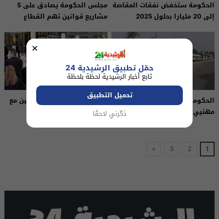
الحكومة ستخفض نفقات المقاصة
مجلس الحكومة يصادق على 5
إلى 20 مليارا بحلول 2025
مشاريع قوانين تهم القطاع
الصحي
×
حمّل تطبيق الرشيدية 24
تابع أخبار الرشيدية لحظة بلحظة
تحميل التطبيق
الحكومة تقر دعما جديدا لفائدة
اتفاق ينهي خلافات المحامين مع
مهنيي النقل
الحكومة
ذكّرني لاحقًا
»
3
2
1