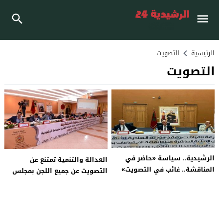
الرئيسية
التصويت
التصويت
الرشيدية.. سياسة «حاضر في
العدالة والتنمية تمتنع عن
المناقشة.. غائب في التصويت»
التصويت عن جميع اللجن بمجلس
تربك دورة مجلس جهة درعة
جهة درعة تافيلالت
تافيلالت وتؤجل مشاريع تنموية