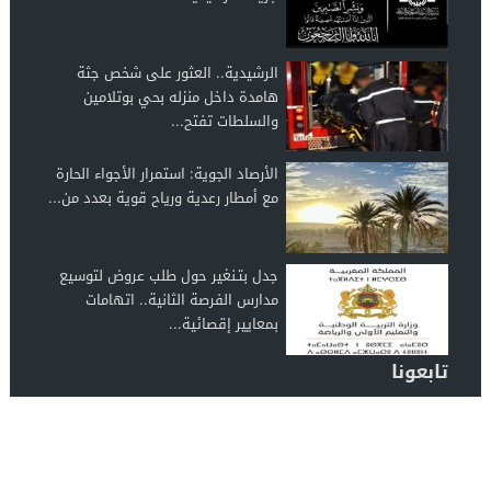
الرشيدية.. العثور على شخص جثة
هامدة داخل منزله بحي بوتلامين
والسلطات تفتح...
الأرصاد الجوية: استمرار الأجواء الحارة
مع أمطار رعدية ورياح قوية بعدد من...
جدل بتـنغير حول طلب عروض لتوسيع
مدارس الفرصة الثانية.. اتهامات
بمعايير إقصائية...
تابعونا
الرشيدية 24
© 2026 جميع الحقوق محفوظة.
تصميم الرشيدية 24