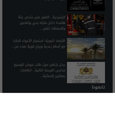
الرشيدية.. العثور على شخص جثة
هامدة داخل منزله بحي بوتلامين
والسلطات تفتح...
الأرصاد الجوية: استمرار الأجواء الحارة
مع أمطار رعدية ورياح قوية بعدد من...
جدل بتـنغير حول طلب عروض لتوسيع
مدارس الفرصة الثانية.. اتهامات
بمعايير إقصائية...
تابعونا
الرشيدية 24
© 2026 جميع الحقوق محفوظة.
تصميم الرشيدية 24