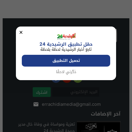
×
حمّل تطبيق الرشيدية 24
تابع أخبار الرشيدية لحظة بلحظة
تحميل التطبيق
ذكّرني لاحقًا
اشـتـرك
errachidiamedia@gmail.com
آخر الإضافات
تعزية ومواساة في وفاة خال مدير
جريدة الرشيدية 24