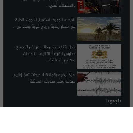
والسلطات تفتح...
الأرصاد الجوية: استمرار الأجواء الحارة
مع أمطار رعدية ورياح قوية بعدد من...
جدل بتـنغير حول طلب عروض لتوسيع
مدارس الفرصة الثانية.. اتهامات
بمعايير إقصائية...
هزة أرضية بقوة 4.8 درجات تهز إقليم
ميدلت وتثير مخاوف الساكنة
تابعونا
الرشيدية 24
© 2026 جميع الحقوق محفوظة.
تصميم الرشيدية 24