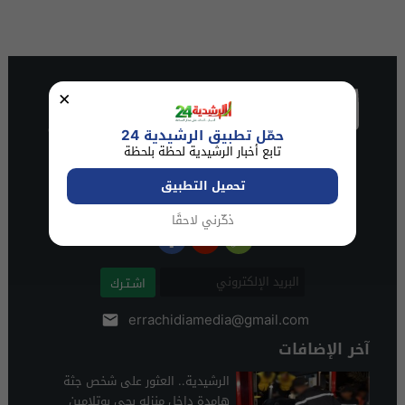
×
حمّل تطبيق الرشيدية 24
تابع أخبار الرشيدية لحظة بلحظة
تحميل التطبيق
ذكّرني لاحقًا
اشـتـرك
errachidiamedia@gmail.com
آخر الإضافات
الرشيدية.. العثور على شخص جثة
هامدة داخل منزله بحي بوتلامين