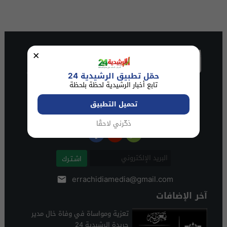
×
حمّل تطبيق الرشيدية 24
تابع أخبار الرشيدية لحظة بلحظة
تحميل التطبيق
ذكّرني لاحقًا
اشـتـرك
errachidiamedia@gmail.com
آخر الإضافات
تعزية ومواساة في وفاة خال مدير
جريدة الرشيدية 24