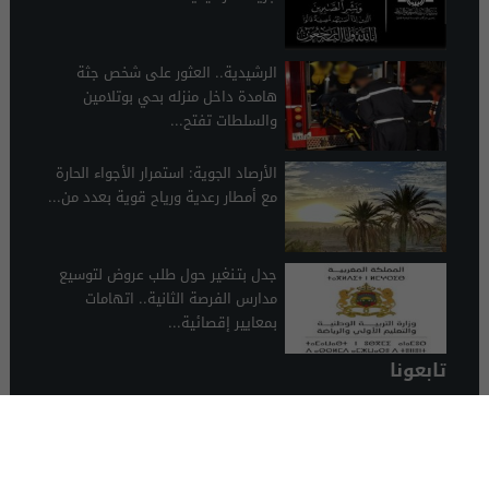
الرشيدية.. العثور على شخص جثة
هامدة داخل منزله بحي بوتلامين
والسلطات تفتح...
الأرصاد الجوية: استمرار الأجواء الحارة
مع أمطار رعدية ورياح قوية بعدد من...
جدل بتـنغير حول طلب عروض لتوسيع
مدارس الفرصة الثانية.. اتهامات
بمعايير إقصائية...
تابعونا
الرشيدية 24
© 2026 جميع الحقوق محفوظة.
تصميم الرشيدية 24