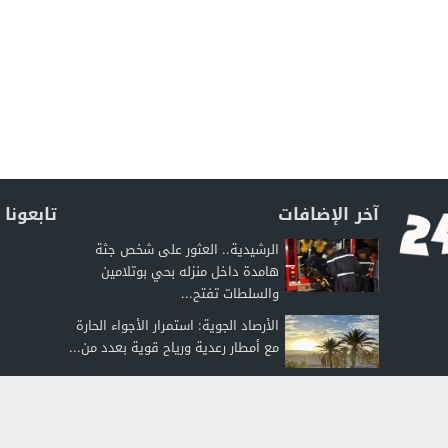
آخر الإضافات
تابعونا
الرشيدية.. العثور على شخص جثة
هامدة داخل منزله بحي بوتلامين
والسلطات تفتح...
الأرصاد الجوية: استمرار الأجواء الحارة
مع أمطار رعدية ورياح قوية بعدد من...
جدل بتـنغير حول طلب عروض لتوسيع
مدارس الفرصة الثانية.. اتهامات
بمعايير إقصائية...