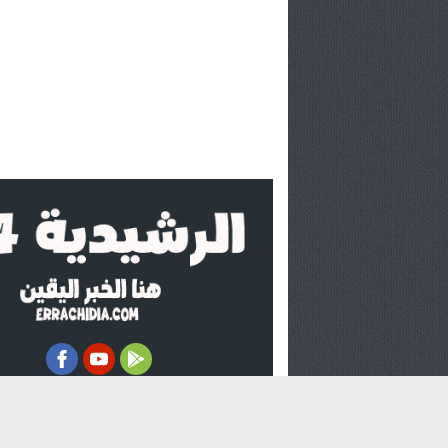
اشـتـرك
errachidiamedia@gmail.com