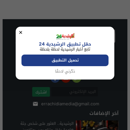
×
حمّل تطبيق الرشيدية 24
تابع أخبار الرشيدية لحظة بلحظة
تحميل التطبيق
ذكّرني لاحقًا
اشـتـرك
errachidiamedia@gmail.com
آخر الإضافات
الرشيدية.. العثور على شخص جثة
هامدة داخل منزله بحي بوتلامين