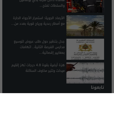
والسلطات تفتح...
الأرصاد الجوية: استمرار الأجواء الحارة
مع أمطار رعدية ورياح قوية بعدد من...
جدل بتـنغير حول طلب عروض لتوسيع
مدارس الفرصة الثانية.. اتهامات
بمعايير إقصائية...
هزة أرضية بقوة 4.8 درجات تهز إقليم
ميدلت وتثير مخاوف الساكنة
تابعونا
الرشيدية 24
© 2026 جميع الحقوق محفوظة.
تصميم الرشيدية 24