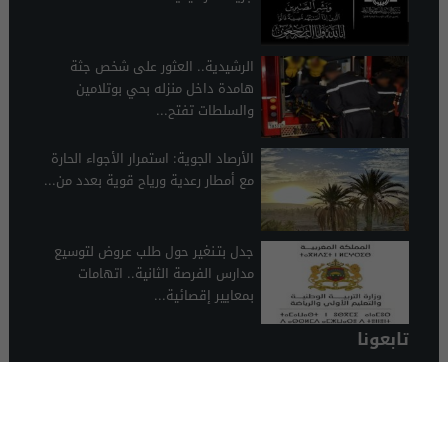
الرشيدية.. العثور على شخص جثة
هامدة داخل منزله بحي بوتلامين
والسلطات تفتح...
الأرصاد الجوية: استمرار الأجواء الحارة
مع أمطار رعدية ورياح قوية بعدد من...
جدل بتـنغير حول طلب عروض لتوسيع
مدارس الفرصة الثانية.. اتهامات
بمعايير إقصائية...
تابعونا
الرشيدية 24
© 2026 جميع الحقوق محفوظة.
تصميم الرشيدية 24