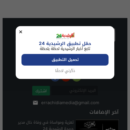
×
حمّل تطبيق الرشيدية 24
تابع أخبار الرشيدية لحظة بلحظة
تحميل التطبيق
ذكّرني لاحقًا
اشـتـرك
errachidiamedia@gmail.com
آخر الإضافات
تعزية ومواساة في وفاة خال مدير
جريدة الرشيدية 24