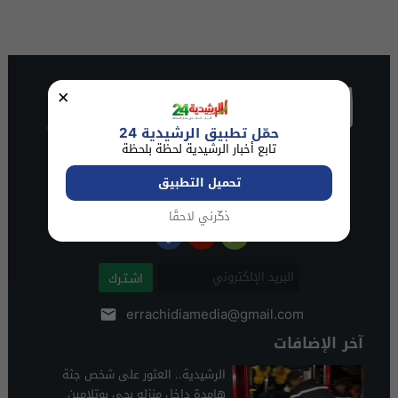
×
حمّل تطبيق الرشيدية 24
تابع أخبار الرشيدية لحظة بلحظة
تحميل التطبيق
ذكّرني لاحقًا
اشـتـرك
errachidiamedia@gmail.com
آخر الإضافات
الرشيدية.. العثور على شخص جثة
هامدة داخل منزله بحي بوتلامين