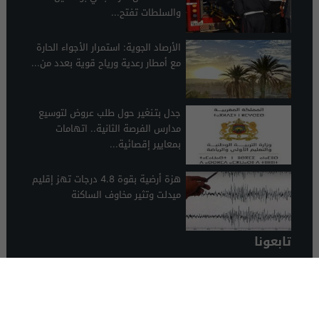
والسلطات تفتح...
الأرصاد الجوية: استمرار الأجواء الحارة
مع أمطار رعدية ورياح قوية بعدد من...
جدل بتـنغير حول طلب عروض لتوسيع
مدارس الفرصة الثانية.. اتهامات
بمعايير إقصائية...
هزة أرضية بقوة 4.8 درجات تهز إقليم
ميدلت وتثير مخاوف الساكنة
تابعونا
الرشيدية 24
© 2026 جميع الحقوق محفوظة.
تصميم الرشيدية 24