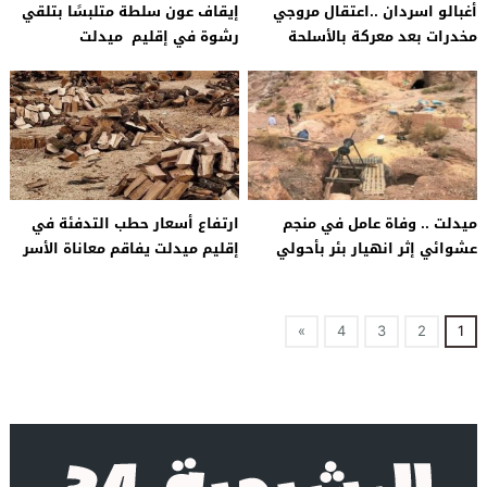
أغبالو اسردان ..اعتقال مروجي
إيقاف عون سلطة متلبسًا بتلقي
مخدرات بعد معركة بالأسلحة
رشوة في إقليم ميدلت
البيضاء
ميدلت .. وفاة عامل في منجم
ارتفاع أسعار حطب التدفئة في
عشوائي إثر انهيار بئر بأحولي
إقليم ميدلت يفاقم معاناة الأسر
المعوزة
»
4
3
2
1