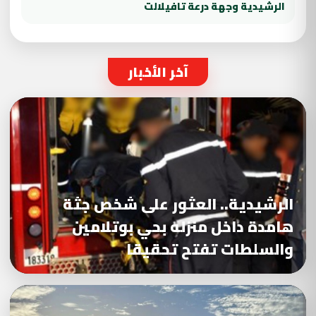
الرشيدية وجهة درعة تافيلالت
آخر الأخبار
الرشيدية.. العثور على شخص جثة
هامدة داخل منزله بحي بوتلامين
والسلطات تفتح تحقيقا