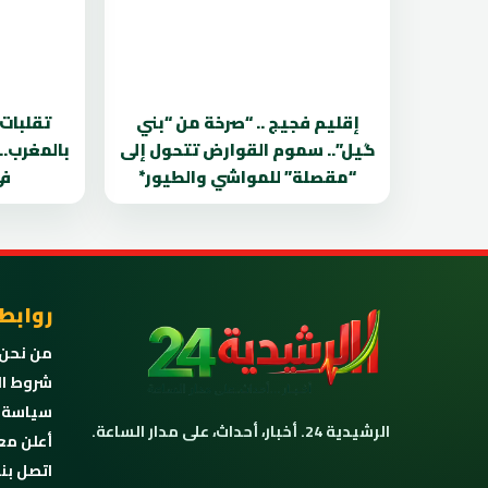
إقليم فجيج .. “صرخة من “بني
تقلبات
گيل”.. سموم القوارض تتحول إلى
بالمغرب..
“مقصلة” للمواشي والطيور*
في
روابط
من نحن
شروط ال
سياسة 
الرشيدية 24. أخبار، أحداث، على مدار الساعة.
أعلن مع
اتصل بنا