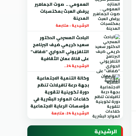
العمومي .. صوت الجماهير
يرفض العبث بمكتسبات
المدينة
الرشيدية : متابعة
الباحث المسرحي الدكتور
سعيد كريمي ضيف البرنامج
التلفزيوني الحواري “ضفاف”
على قناة عمان الثقافية
الرشيدية 24..
وكالة التنمية الاجتماعية
بجهة درعة تافيلالت تنظم
دورة تكوينية لتقوية
كفاءات الموارد البشرية في
مؤسسات الرعاية الاجتماعية
الرشيدية 24: متابعة
الرشيدية