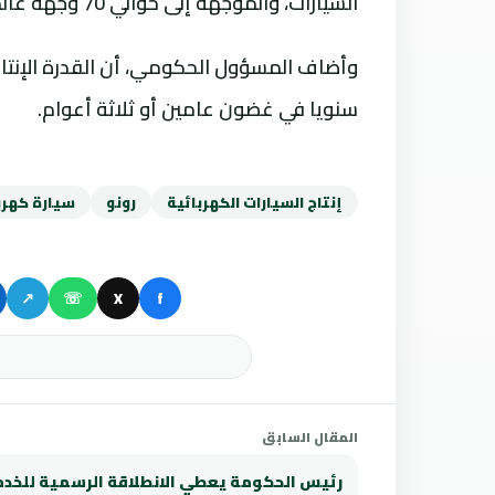
السيارات، والموجهة إلى حوالي 70 وجهة عالمية، انطلاقا من مصنع طنجة.
سنويا في غضون عامين أو ثلاثة أعوام.
إنتاج السيارات الكهربائية
رونو
سيارة كهرب
↗
☏
X
f
المقال السابق
رئيس الحكومة يعطي الانطلاقة الرسمية للخد