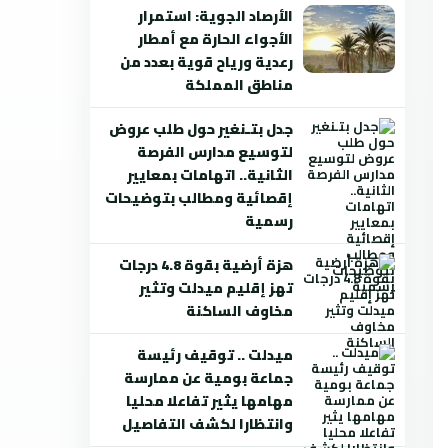
الأرصاد الجوية: استمرار
الأجواء الحارة مع أمطار
رعدية ورياح قوية بعدد من
مناطق المملكة
جدل بتـنغير حول طلب عروض
لتوسيع مدارس الفرصة
الثانية.. اتهامات بمعايير
إقصائية ومطالب بتوضيحات
رسمية
هزة أرضية بقوة 4.8 درجات
تهز إقليم ميدلت وتثير
مخاوف الساكنة
ميدلت .. توقيف رئيسة
جماعة بومية عن ممارسة
مهامها يثير تفاعلا محليا
وانتظارا لكشف التفاصيل