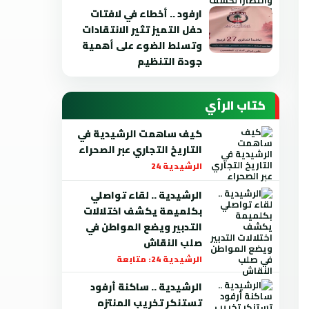
ارفود .. أخطاء في لافتات
حفل التميز تثير الانتقادات
وتسلط الضوء على أهمية
جودة التنظيم
كتاب الرأي
كيف ساهمت الرشيدية في
التاريخ التجاري عبر الصحراء
الرشيدية 24
الرشيدية .. لقاء تواصلي
بكلميمة يكشف اختلالات
التدبير ويضع المواطن في
صلب النقاش
الرشيدية 24: متابعة
الرشيدية .. ساكنة أرفود
تستنكر تخريب المنتزه