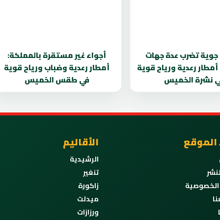
 جوية تضرب عدة جهات
أجواء غير مستقرة بالمملكة:
 أمطار رعدية ورياح قوية
أمطار رعدية وضباب ورياح قوية
 نشرة الخميس
في طقس الخميس
 الموقع
الأقاليم
الرشيدية
نشر
تنغير
الخصوصية
زاكورة
نا
ميدلت
ورزازات