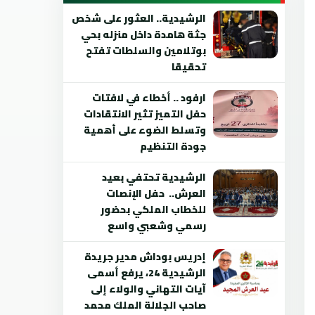
الرشيدية.. العثور على شخص
جثة هامدة داخل منزله بحي
بوتلامين والسلطات تفتح
تحقيقا
ارفود .. أخطاء في لافتات
حفل التميز تثير الانتقادات
وتسلط الضوء على أهمية
جودة التنظيم
الرشيدية تحتفي بعيد
العرش.. حفل الإنصات
للخطاب الملكي بحضور
رسمي وشعبي واسع
إدريس بوداش مدير جريدة
الرشيدية 24، يرفع أسمى
آيات التهاني والولاء إلى
صاحب الجلالة الملك محمد